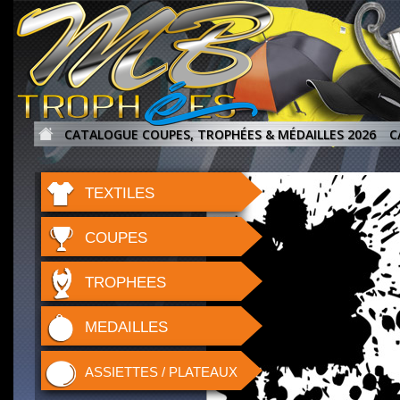
CATALOGUE COUPES, TROPHÉES & MÉDAILLES 2026
C
TEXTILES
COUPES
TROPHEES
MEDAILLES
ASSIETTES / PLATEAUX