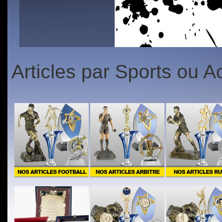
1
2
3
4
5
1
2
3
4
5
Articles par Sports ou Ac