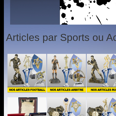
1
2
3
4
5
1
2
3
4
5
Articles par Sports ou Ac