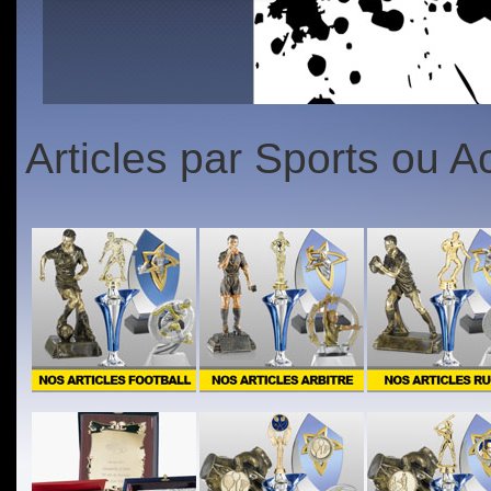
1
2
3
4
5
1
2
3
4
5
Articles par Sports ou Ac