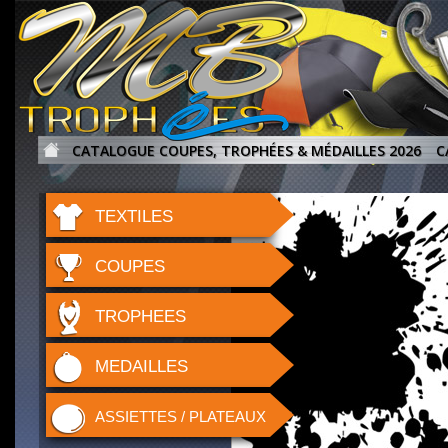
CATALOGUE COUPES, TROPHÉES & MÉDAILLES 2026
C
TEXTILES
COUPES
TROPHEES
MEDAILLES
ASSIETTES / PLATEAUX