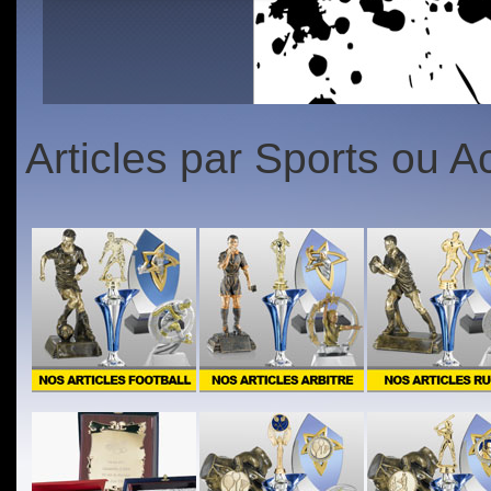
1
2
3
4
5
1
2
3
4
5
Articles par Sports ou Ac