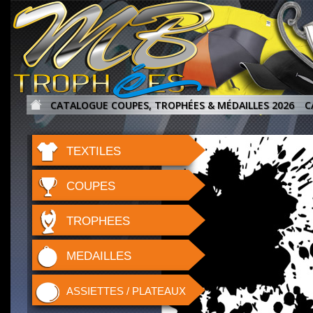
CATALOGUE COUPES, TROPHÉES & MÉDAILLES 2026
C
TEXTILES
COUPES
TROPHEES
MEDAILLES
ASSIETTES / PLATEAUX