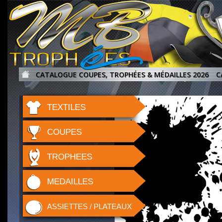
CATALOGUE COUPES, TROPHÉES & MÉDAILLES 2026
C
TEXTILES
COUPES
TROPHEES
MEDAILLES
ASSIETTES / PLATEAUX