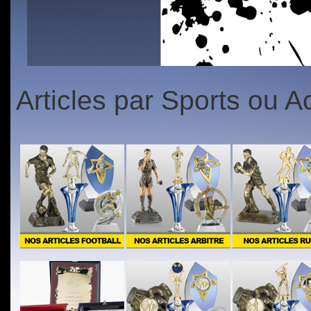
1
2
3
4
5
1
2
3
4
5
Articles par Sports ou Ac