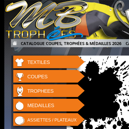
CATALOGUE COUPES, TROPHÉES & MÉDAILLES 2026
C
TEXTILES
COUPES
TROPHEES
MEDAILLES
ASSIETTES / PLATEAUX