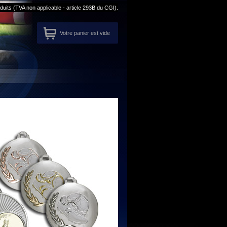
its (TVA non applicable - article 293B du CGI).
Votre panier est vide