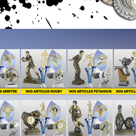
4
5
1
2
3
4
5