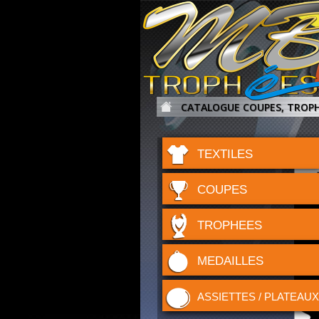
CATALOGUE COUPES, TROPH
TEXTILES
COUPES
TROPHEES
MEDAILLES
ASSIETTES / PLATEAUX