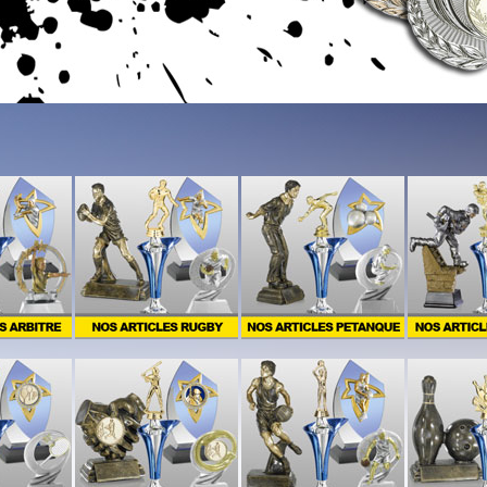
4
5
1
2
3
4
5