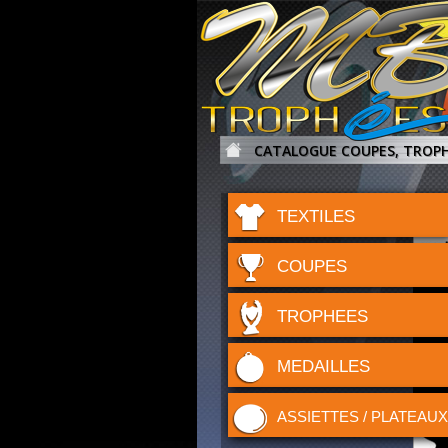
CATALOGUE COUPES, TROPH
TEXTILES
COUPES
TROPHEES
MEDAILLES
ASSIETTES / PLATEAUX