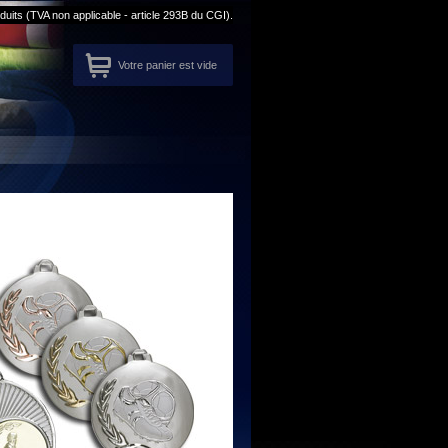
its (TVA non applicable - article 293B du CGI).
Votre panier est vide