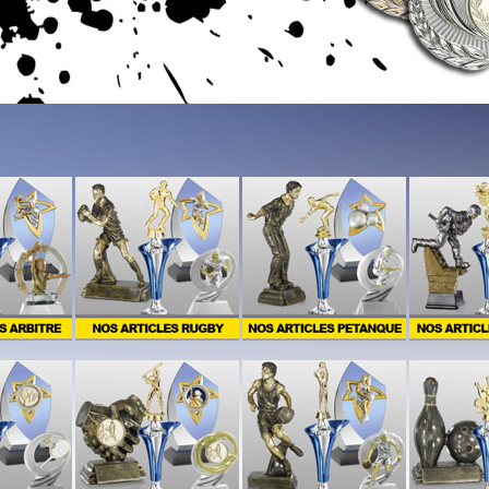
4
5
1
2
3
4
5