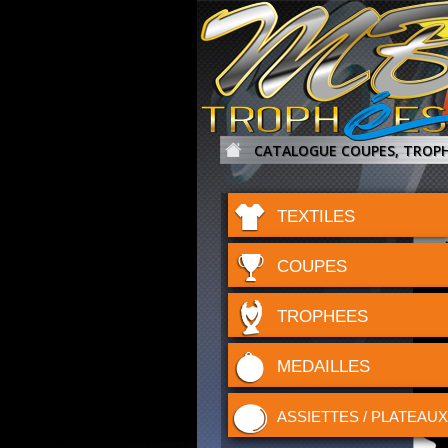
CATALOGUE COUPES, TROPH
TEXTILES
COUPES
TROPHEES
MEDAILLES
ASSIETTES / PLATEAUX