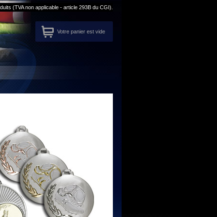
its (TVA non applicable - article 293B du CGI).
Votre panier est vide