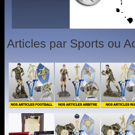
1
2
3
4
5
1
2
3
4
5
Articles par Sports ou Ac